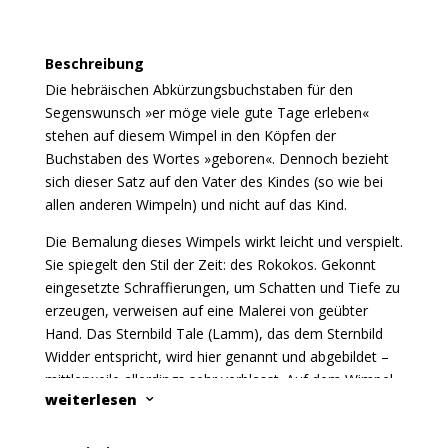
Beschreibung
Die hebräischen Abkürzungsbuchstaben für den
Segenswunsch »er möge viele gute Tage erleben«
stehen auf diesem Wimpel in den Köpfen der
Buchstaben des Wortes »geboren«. Dennoch bezieht
sich dieser Satz auf den Vater des Kindes (so wie bei
allen anderen Wimpeln) und nicht auf das Kind.
Die Bemalung dieses Wimpels wirkt leicht und verspielt.
Sie spiegelt den Stil der Zeit: des Rokokos. Gekonnt
eingesetzte Schraffierungen, um Schatten und Tiefe zu
erzeugen, verweisen auf eine Malerei von geübter
Hand. Das Sternbild Tale (Lamm), das dem Sternbild
Widder entspricht, wird hier genannt und abgebildet –
mittlerweile allerdings sehr verblasst. Auf dem Wimpel
weiterlesen
3
sind heimische Tiere wie Hase, Eichhörnchen und Kuh
vereint mit Löwe, Dromedar und einem Pelikan. Der