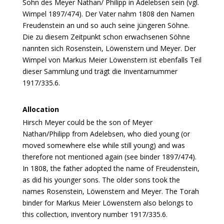
Sohn des Meyer Nathan/ Philipp in Adelebsen sein (vgl.
Wimpel 1897/474). Der Vater nahm 1808 den Namen
Freudenstein an und so auch seine jüngeren Söhne.
Die zu diesem Zeitpunkt schon erwachsenen Söhne
nannten sich Rosenstein, Löwenstern und Meyer. Der
Wimpel von Markus Meier Löwenstern ist ebenfalls Teil
dieser Sammlung und trägt die Inventarnummer
1917/335.6.
Allocation
Hirsch Meyer could be the son of Meyer
Nathan/Philipp from Adelebsen, who died young (or
moved somewhere else while still young) and was
therefore not mentioned again (see binder 1897/474).
In 1808, the father adopted the name of Freudenstein,
as did his younger sons. The older sons took the
names Rosenstein, Löwenstern and Meyer. The Torah
binder for Markus Meier Löwenstern also belongs to
this collection, inventory number 1917/335.6.