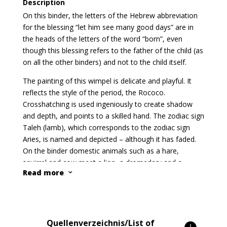
Pelikan reißt sich die Brust auf (so auch bei Wimpel
Description
1917/335.11), um mit dem eigenen Fleisch und Blut
On this binder, the letters of the Hebrew abbreviation
seine Jungen zu ernähren.
for the blessing “let him see many good days” are in
the heads of the letters of the word “born”, even
Verschiedene gut ausgeführte Blumenmalereien
though this blessing refers to the father of the child (as
schmücken den Wimpel. Eine Kanne (in einer Schale
on all the other binders) and not to the child itself.
stehend) weist die Familie als zu den Leviten gehörig
aus.
The painting of this wimpel is delicate and playful. It
reflects the style of the period, the Rococo.
Unter der Chuppa stehen nicht nur das Brautpaar und
Crosshatching is used ingeniously to create shadow
der Rabbiner, sondern auch noch ein Vater und eine
and depth, and points to a skilled hand. The zodiac sign
Mutter. Der Vater hält den Ehekontrakt, die Ketuba, in
Taleh (lamb), which corresponds to the zodiac sign
der Hand. Der Ehevertrag und seine öffentliche
Aries, is named and depicted – although it has faded.
Verlesung müssen von 10 erwachsenen jüdischen
On the binder domestic animals such as a hare,
Männern bezeugt werden. Dies ist ein Bestandteil der
squirrel and cow meet a lion, a dromedary and a
Trauzeremonie.
Read more
3
pelican. The pelican rips open its breast (as also found
Beide Frauen sind in der zeitgenössischen Mode
on binder 1917/335.11) in order to feed its offspring
gekleidet mit einer Robe à l’Anglaise (französisch: Kleid
with its own flesh and blood.
im englischen Stil) und der für Bürgersfrauen üblichen
Several well executed flower paintings adorn the
Kopfbedeckung, einer Haube.
Quellenverzeichnis/List of